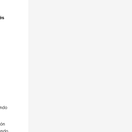
és
n
endo
ión
iendo