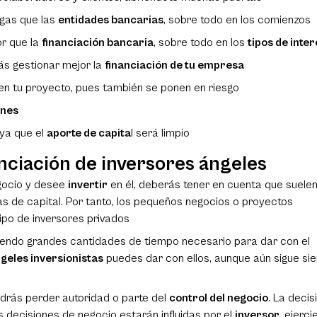
gas que las
entidades bancarias
, sobre todo en los comienzos
or que la
financiación bancaria
, sobre todo en los
tipos de inter
s gestionar mejor la
financiación de tu empresa
do en tu proyecto, pues también se ponen en riesgo
ones
 ya que el
aporte de capita
l será limpio
nciación de inversores ángeles
egocio y desee
invertir
en él, deberás tener en cuenta que suele
s de capital. Por tanto, los pequeños negocios o proyectos
ipo de inversores privados
iendo grandes cantidades de tiempo necesario para dar con el
geles inversionistas
puedes dar con ellos, aunque aún sigue si
odrás perder autoridad o parte del
control del negocio
. La decis
 decisiones de negocio estarán influidas por el
inversor
, ejerc