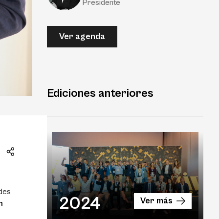
Presidente
Ver agenda
Ediciones anteriores
des
2024
Ver más
n