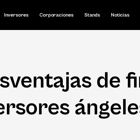
Inversores
Corporaciones
Stands
Noticias
sventajas de f
ersores ángele