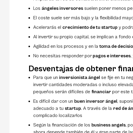
Los
ángeles inversores
suelen poner menos pe
El coste suele ser más bajo y la flexibilidad may
Acelerarás el
crecimiento de tu startup
y podrá
Al invertir su propio capital, se implican a fon
Agilidad en los procesos y en la
toma de decisi
No necesitas responder por
pagos e intereses
,
Desventajas de obtener fina
Para que un
inversionista ángel
se fije en tu n
invertir cantidades moderadas o incluso elevada
pequeños serán difíciles de
financiar
por este t
Es difícil dar con un
buen inversor ángel
, supon
adecuado a tu
startup
. A través de la
red de án
complicado localizarlos
Según la financiación de los
business angels
, p
ahora depende también de él y gran parte de las