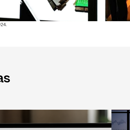
024.
as