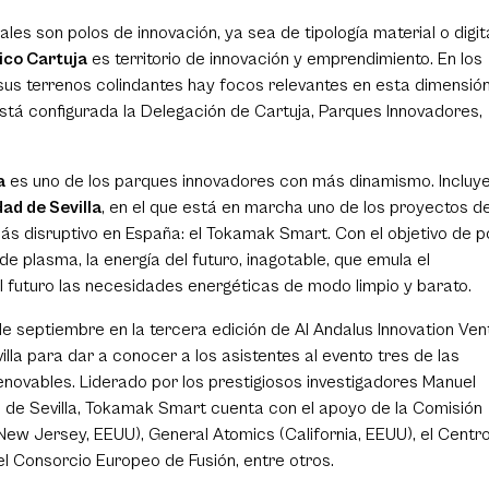
les son polos de innovación, ya sea de tipología material o digita
ico Cartuja
es territorio de innovación y emprendimiento. En los
 sus terrenos colindantes hay focos relevantes en esta dimensión
está configurada la Delegación de Cartuja, Parques Innovadores,
a
es uno de los parques innovadores con más dinamismo. Incluye
ad de Sevilla
, en el que está en marcha uno de los proyectos d
más disruptivo en España: el Tokamak Smart. Con el objetivo de 
e plasma, la energía del futuro, inagotable, que emula el
el futuro las necesidades energéticas de modo limpio y barato.
 septiembre en la tercera edición de Al Andalus Innovation Ven
lla para dar a conocer a los asistentes al evento tres de las
enovables. Liderado por los prestigiosos investigadores Manuel
d de Sevilla, Tokamak Smart cuenta con el apoyo de la Comisión
New Jersey, EEUU), General Atomics (California, EEUU), el Centr
el Consorcio Europeo de Fusión, entre otros.