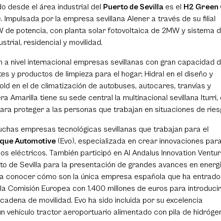
o desde el área industrial del
Puerto de Sevilla
es el
H2 Green 
Impulsada por la empresa sevillana Alener a través de su filial
 de potencia, con planta solar fotovoltaica de 2MW y sistema 
rial, residencial y movilidad.
n a nivel internacional empresas sevillanas con gran capacidad 
s y productos de limpieza para el hogar; Hidral en el diseño y
ld en el de climatización de autobuses, autocares, tranvías y
a Amarilla tiene su sede central la multinacional sevillana Iturri,
ara proteger a las personas que trabajan en situaciones de rie
uchas empresas tecnológicas sevillanas que trabajan para el
ique Automotive
(Evo), especializada en crear innovaciones para
os eléctricos. También participó en Al Andalus Innovation Ventu
to de Sevilla para la presentación de grandes avances en energ
o a conocer cómo son la única empresa española que ha entrado
la Comisión Europea con 1.400 millones de euros para introducir
adena de movilidad. Evo ha sido incluida por su excelencia
un vehículo tractor aeroportuario alimentado con pila de hidróge