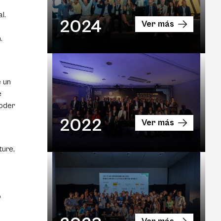
l.
2024
Ver más
.
 un
e
poder
2022
Ver más
ture,
o