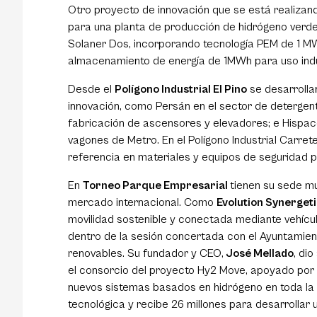
Otro proyecto de innovación que se está realizand
para una planta de producción de hidrógeno verde. 
Solaner Dos, incorporando tecnología PEM de 1 MW
almacenamiento de energía de 1MWh para uso indust
Desde el
Polígono Industrial El Pino
se desarrolla
innovación, como Persán en el sector de detergente
fabricación de ascensores y elevadores; e Hispaco
vagones de Metro. En el Polígono Industrial Carreter
referencia en materiales y equipos de seguridad p
En
Torneo Parque Empresarial
tienen su sede m
mercado internacional. Como
Evolution Synerget
movilidad sostenible y conectada mediante vehícul
dentro de la sesión concertada con el Ayuntamien
renovables. Su fundador y CEO,
José Mellado
, di
el consorcio del proyecto Hy2 Move, apoyado por 
nuevos sistemas basados en hidrógeno en toda la c
tecnológica y recibe 26 millones para desarrollar 