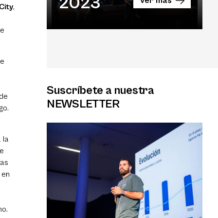
2023
Ver más
City
,
de
de
Suscríbete a nuestra
 de
NEWSLETTER
sgo.
 la
re
ías
 en
no.