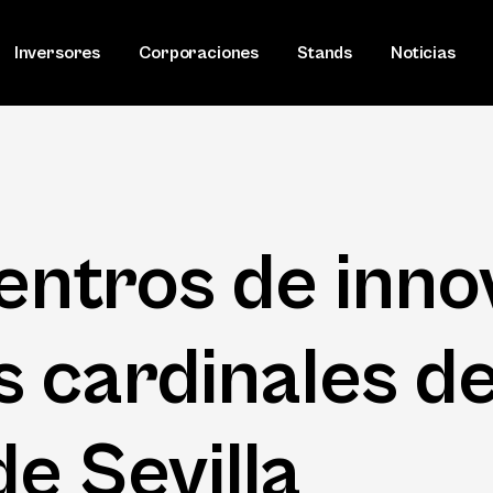
Inversores
Corporaciones
Stands
Noticias
entros de inno
s cardinales d
e Sevilla