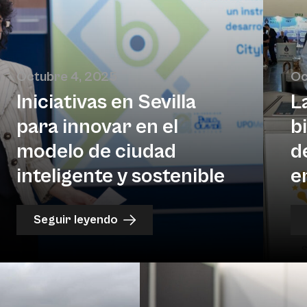
Octubre 4, 2025
Oc
Iniciativas en Sevilla
L
para innovar en el
b
modelo de ciudad
d
inteligente y sostenible
e
Seguir leyendo