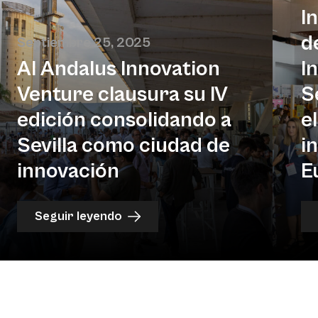
I
d
Septiembre 25, 2025
Al Andalus Innovation
I
Venture clausura su IV
S
edición consolidando a
e
Sevilla como ciudad de
i
innovación
E
Seguir leyendo