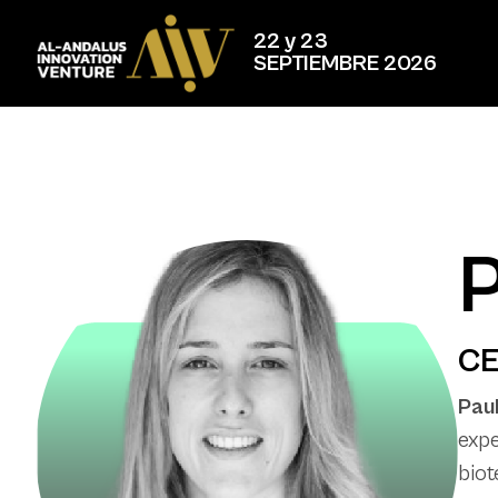
22 y 23
SEPTIEMBRE 2026
P
CE
Paul
expe
biot