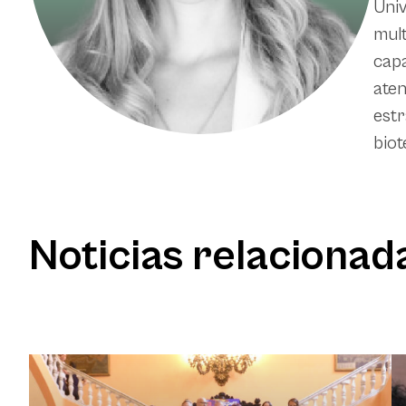
Univ
mult
capa
aten
estr
biot
Noticias relacionad