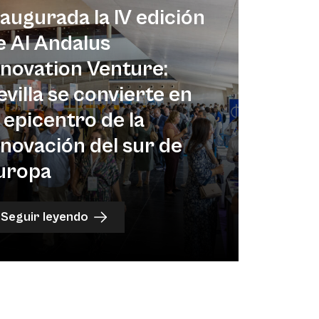
naugurada la IV edición
e Al Andalus
nnovation Venture:
evilla se convierte en
l epicentro de la
nnovación del sur de
uropa
Seguir leyendo