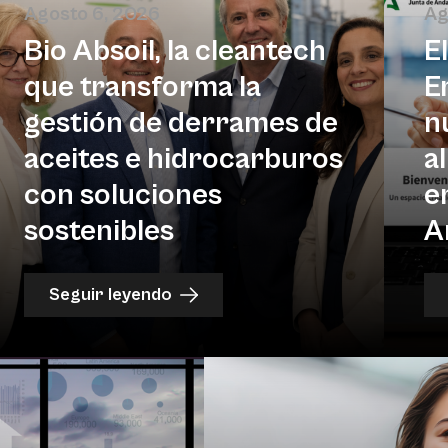
Agosto 6, 2026
Ag
Bio Absoil, la cleantech
E
que transforma la
E
gestión de derrames de
n
aceites e hidrocarburos
a
con soluciones
e
sostenibles
A
Seguir leyendo