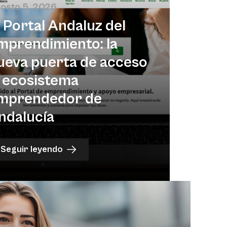
osto 5, 2026
l Portal Andaluz del
mprendimiento: la
ueva puerta de acceso
l ecosistema
mprendedor de
ndalucía
Seguir leyendo