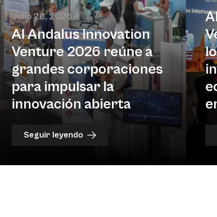
A
Julio 28, 2026
Al Andalus Innovation
V
Venture 2026 reúne a
l
grandes corporaciones
i
para impulsar la
e
innovación abierta
e
Seguir leyendo