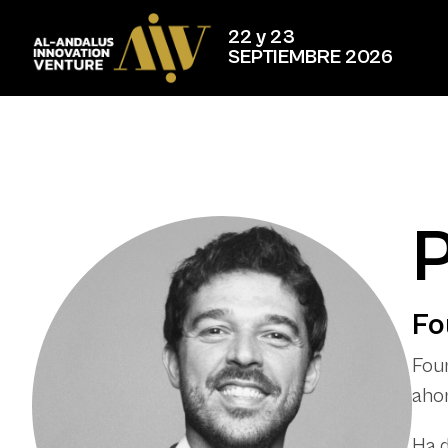
22 y 23
SEPTIEMBRE 2026
Fo
Foun
ahor
Ha d