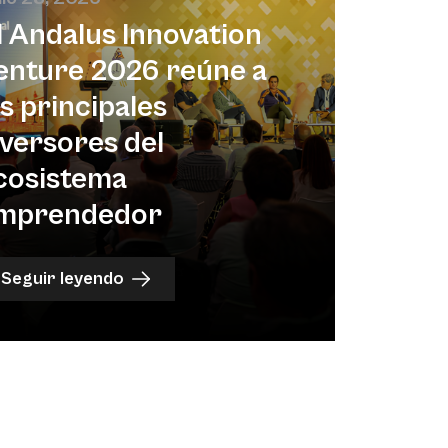
l Andalus Innovation
enture 2026 reúne a
os principales
nversores del
cosistema
mprendedor
Seguir leyendo