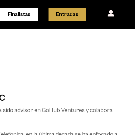
Finalistas
Entradas
VC
Ha sido advisor en GoHub Ventures y colabora
lefonica, en la última decada se ha enfocado a