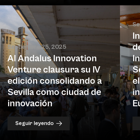
Se
I
d
Septiembre 25, 2025
Al Andalus Innovation
I
Venture clausura su IV
S
edición consolidando a
e
Sevilla como ciudad de
i
innovación
E
Seguir leyendo