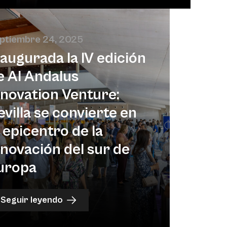
ptiembre 24, 2025
naugurada la IV edición
e Al Andalus
nnovation Venture:
evilla se convierte en
l epicentro de la
nnovación del sur de
uropa
Seguir leyendo