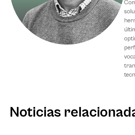
Comi
solu
herr
últi
opti
perf
voca
tran
tecn
Noticias relacionad