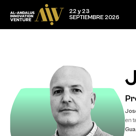
22 y 23
SEPTIEMBRE 2026
J
Pr
José
en t
Gua