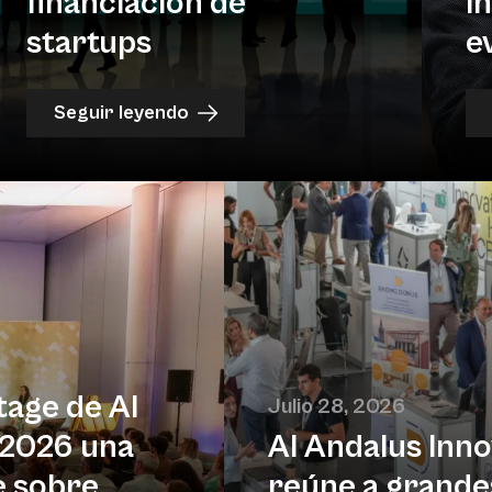
financiación de
i
startups
e
Seguir leyendo
tage de Al
Julio 28, 2026
 2026 una
Al Andalus Inn
e sobre
reúne a grande