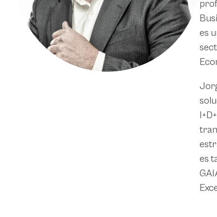
prof
Busi
es u
sect
Econ
Jorg
solu
I+D+
tran
estr
es t
GAIA
Exce