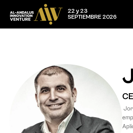
22 y 23
SEPTIEMBRE 2026
CE
Jorg
empr
Apli