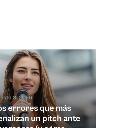
osto 3, 2026
os errores que más
enalizan un pitch ante