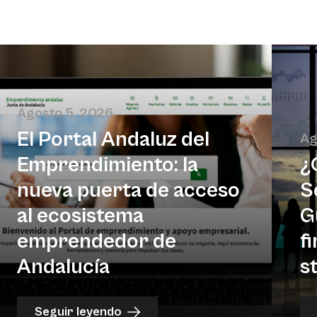
Agosto 5, 2026
El Portal Andaluz del
Ag
Emprendimiento: la
¿
nueva puerta de acceso
S
al ecosistema
G
emprendedor de
f
Andalucía
s
Seguir leyendo