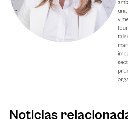
ambi
una 
y me
foun
tale
mark
impa
sect
prom
orga
Noticias relacionad