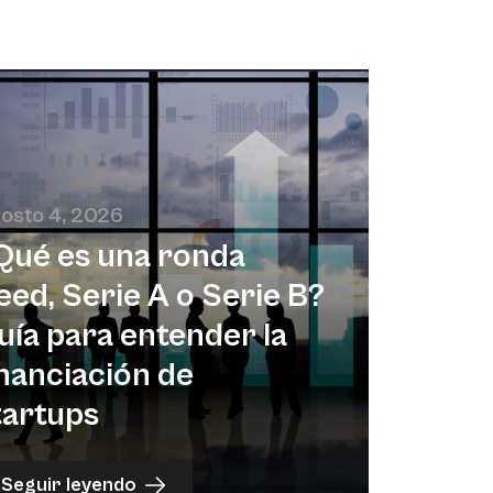
osto 4, 2026
Qué es una ronda
eed, Serie A o Serie B?
uía para entender la
inanciación de
tartups
Seguir leyendo