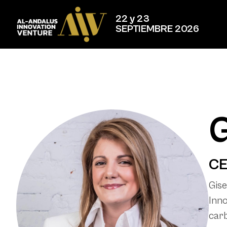
22 y 23
SEPTIEMBRE 2026
G
CE
Gise
Inno
carb