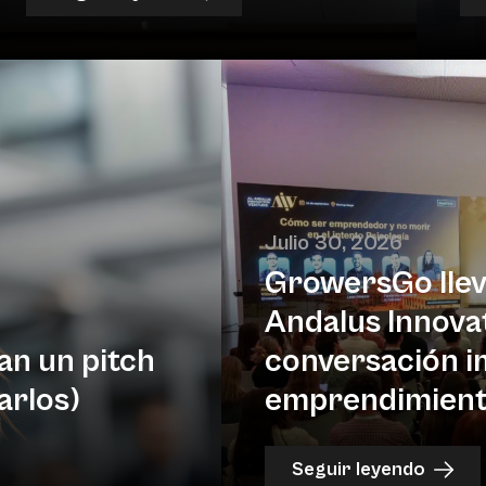
Julio 30, 2026
GrowersGo lleva
Andalus Innova
an un pitch
conversación i
arlos)
emprendimiento
Seguir leyendo