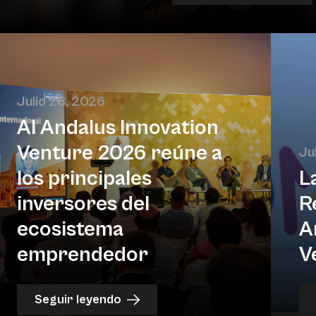
Julio 28, 2026
Al Andalus Innovation
Venture 2026 reúne a
Ju
los principales
L
inversores del
R
ecosistema
A
emprendedor
V
Seguir leyendo