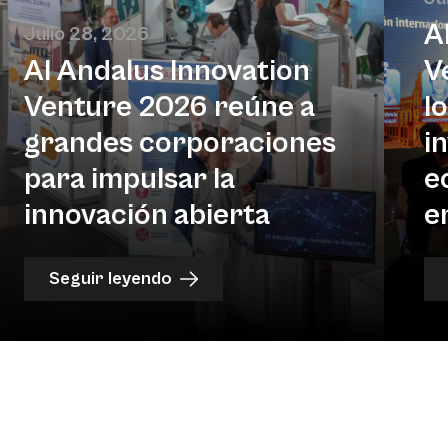
A
Julio 28, 2026
Al Andalus Innovation
V
Venture 2026 reúne a
l
grandes corporaciones
i
para impulsar la
e
innovación abierta
e
Seguir leyendo