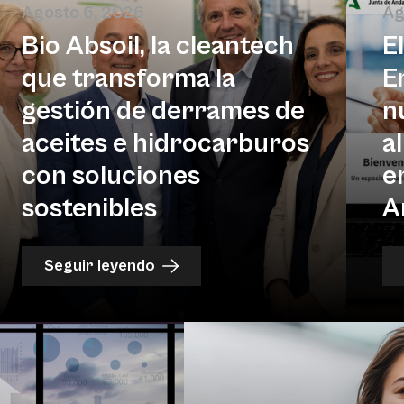
Agosto 6, 2026
Ag
Bio Absoil, la cleantech
E
que transforma la
E
gestión de derrames de
n
aceites e hidrocarburos
a
con soluciones
e
sostenibles
A
Seguir leyendo