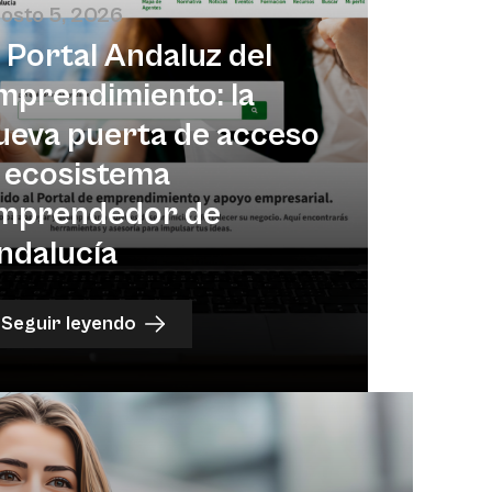
osto 5, 2026
l Portal Andaluz del
mprendimiento: la
ueva puerta de acceso
l ecosistema
mprendedor de
ndalucía
Seguir leyendo