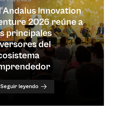
l Andalus Innovation
enture 2026 reúne a
os principales
nversores del
cosistema
mprendedor
Seguir leyendo