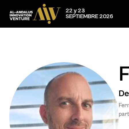
22 y 23
SEPTIEMBRE 2026
F
De
Fern
part