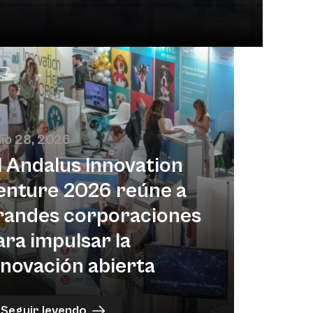
lio 28, 2026
l Andalus Innovation
enture 2026 reúne a
randes corporaciones
ara impulsar la
nnovación abierta
Seguir leyendo