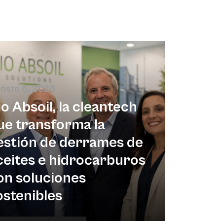
osto 6, 2026
io Absoil, la cleantech
ue transforma la
estión de derrames de
ceites e hidrocarburos
on soluciones
ostenibles