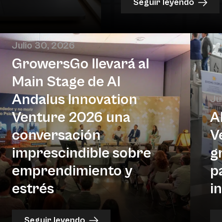
Seguir leyendo
Julio 30, 2026
GrowersGo llevará al
Main Stage de Al
Andalus Innovation
Ju
Venture 2026 una
A
conversación
V
imprescindible sobre
g
emprendimiento y
p
estrés
i
Seguir leyendo