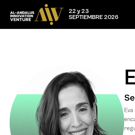
22 y 23
SEPTIEMBRE 2026
E
Se
Eva 
enca
regu