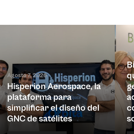
Ag
B
q
Agosto 7, 2026
Hisperion Aerospace, la
g
plataforma para
a
simplificar el diseño del
c
GNC de satélites
s