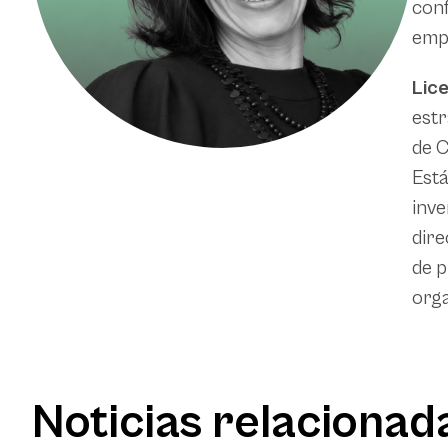
conf
empr
Lic
estr
de C
Est
inve
dire
de p
orga
Noticias relacionad