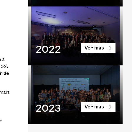
2022
Ver más
n a
do”.
en de
Smart
2023
Ver más
te