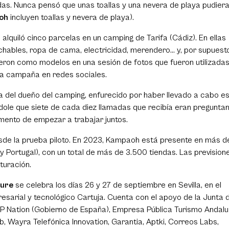
as. Nunca pensó que unas toallas y una nevera de playa pudier
oh
incluyen toallas y nevera de playa).
alquiló cinco parcelas en un camping de Tarifa (Cádiz). En ellas
hables, ropa de cama, electricidad, merendero… y, por supuesto
vieron como modelos en una sesión de fotos que fueron utilizada
ra campaña en redes sociales.
 del dueño del camping, enfurecido por haber llevado a cabo e
dole que siete de cada diez llamadas que recibía eran pregunta
mento de empezar a trabajar juntos.
sde la prueba piloto. En 2023, Kampaoh está presente en más d
 y Portugal), con un total de más de 3.500 tiendas. Las prevision
turación.
ture
se celebra los días 26 y 27 de septiembre en Sevilla, en el
resarial y tecnológico Cartuja. Cuenta con el apoyo de la Junta 
 UP Nation (Gobierno de España), Empresa Pública Turismo Andalu
, Wayra Telefónica Innovation, Garantia, Aptki, Correos Labs,