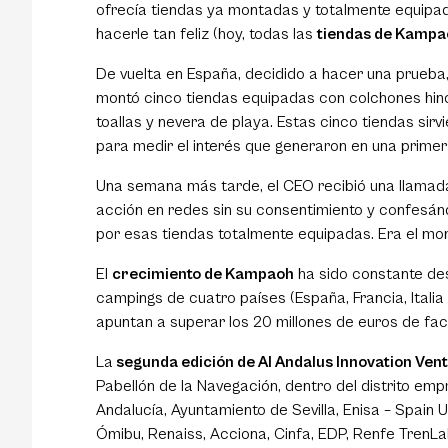
ofrecía tiendas ya montadas y totalmente equipad
hacerle tan feliz (hoy, todas las
tiendas de Kampa
De vuelta en España, decidido a hacer una prueba, 
montó cinco tiendas equipadas con colchones hinc
toallas y nevera de playa. Estas cinco tiendas sir
para medir el interés que generaron en una prime
Una semana más tarde, el CEO recibió una llamada
acción en redes sin su consentimiento y confesán
por esas tiendas totalmente equipadas. Era el mo
El
crecimiento de Kampaoh
ha sido constante de
campings de cuatro países (España, Francia, Italia
apuntan a superar los 20 millones de euros de fac
La
segunda edición de Al Andalus Innovation Ven
Pabellón de la Navegación, dentro del distrito emp
Andalucía, Ayuntamiento de Sevilla, Enisa – Spain
Ómibu, Renaiss, Acciona, Cinfa, EDP, Renfe TrenLab