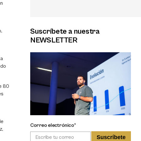
an
Suscríbete a nuestra
,
s
NEWSLETTER
sa
ndo
e 80
es
de
Correo electrónico*
z,