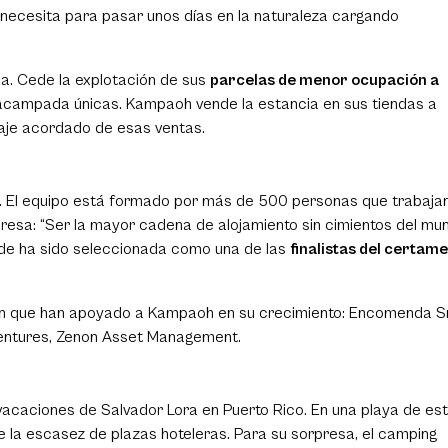
 necesita para pasar unos días en la naturaleza cargando
ea. Cede la explotación de sus
parcelas de menor ocupación a
 acampada únicas. Kampaoh vende la estancia en sus tiendas a
aje acordado de esas ventas.
. El equipo está formado por más de 500 personas que trabaja
mpresa: “Ser la mayor cadena de alojamiento sin cimientos del mun
nde ha sido seleccionada como una de las
finalistas del certam
sión que han apoyado a Kampaoh en su crecimiento: Encomenda 
 Ventures, Zenon Asset Management.
vacaciones de Salvador Lora en Puerto Rico. En una playa de es
 la escasez de plazas hoteleras. Para su sorpresa, el camping