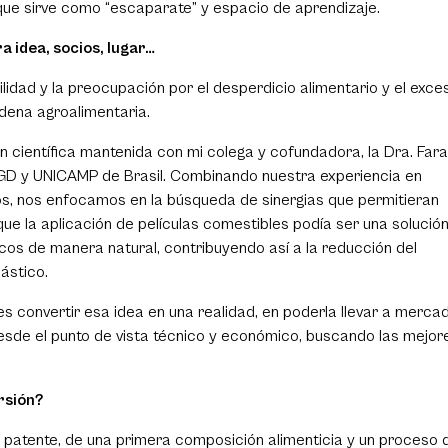
que sirve como “escaparate” y espacio de aprendizaje.
idea, socios, lugar…
lidad y la preocupación por el desperdicio alimentario y el exce
dena agroalimentaria.
ón científica mantenida con mi colega y cofundadora, la Dra. Far
FGD y UNICAMP de Brasil. Combinando nuestra experiencia en
ntos, nos enfocamos en la búsqueda de sinergias que permitieran
e la aplicación de películas comestibles podía ser una solució
escos de manera natural, contribuyendo así a la reducción del
ástico.
 convertir esa idea en una realidad, en poderla llevar a merca
esde el punto de vista técnico y económico, buscando las mejor
rsión?
 patente, de una primera composición alimenticia y un proceso 