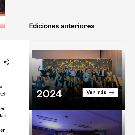
Ediciones anteriores
se
2024
Ver más
itch
vés
idad
 en