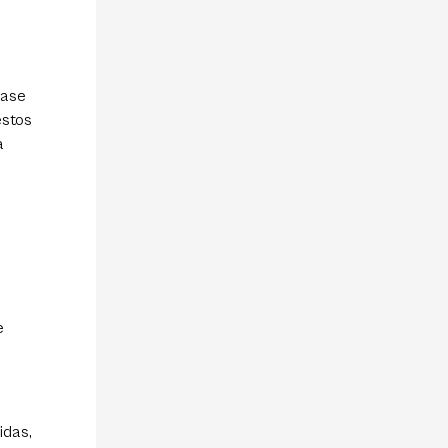
base
estos
a
e
idas,