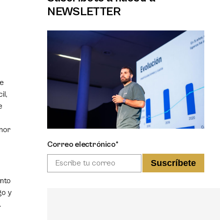
NEWSLETTER
se
il,
e
nor
Correo electrónico*
nto
go y
.