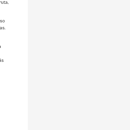
ruta,
eso
as.
a
ás
,