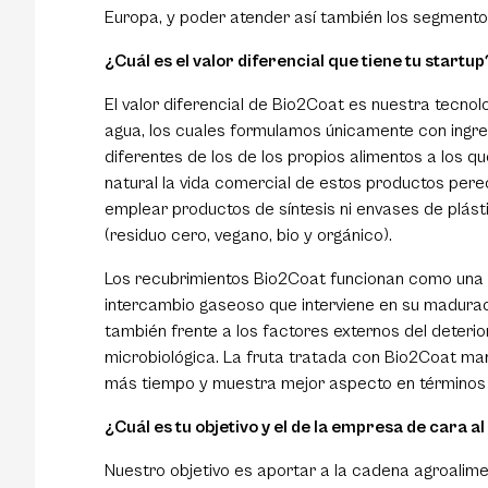
Europa, y poder atender así también los segmentos
¿Cuál es el valor diferencial que tiene tu startup
El valor diferencial de Bio2Coat es nuestra tecno
agua, los cuales formulamos únicamente con ingred
diferentes de los de los propios alimentos a los q
natural la vida comercial de estos productos per
emplear productos de síntesis ni envases de plást
(residuo cero, vegano, bio y orgánico).
Los recubrimientos Bio2Coat funcionan como una se
intercambio gaseoso que interviene en su maduració
también frente a los factores externos del deteri
microbiológica. La fruta tratada con Bio2Coat man
más tiempo y muestra mejor aspecto en términos de
¿Cuál es tu objetivo y el de la empresa de cara al
Nuestro objetivo es aportar a la cadena agroalimen