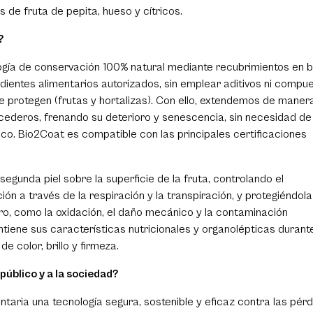
 de fruta de pepita, hueso y cítricos.
?
logía de conservación 100% natural mediante recubrimientos en 
ientes alimentarios autorizados, sin emplear aditivos ni compu
ue protegen (frutas y hortalizas). Con ello, extendemos de maner
ecederos, frenando su deterioro y senescencia, sin necesidad de
ico. Bio2Coat es compatible con las principales certificaciones
gunda piel sobre la superficie de la fruta, controlando el
n a través de la respiración y la transpiración, y protegiéndola
oro, como la oxidación, el daño mecánico y la contaminación
tiene sus características nutricionales y organolépticas durant
 color, brillo y firmeza.
 público y a la sociedad?
taria una tecnología segura, sostenible y eficaz contra las pérd