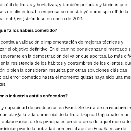
a útil de frutas y hortalizas, y también películas y láminas que
ses de alimentos. La empresa se constituyó como spin off de la
naTech), registrándose en enero de 2021.
qué fallos habéis cometido?
 continua validación e implementación de mejoras técnicas y
r el objetivo definitivo. En el camino por alcanzar el mercado 
verante en la demostración del valor que aportas. Lo más difíc
 la resistencia de los hábitos y costumbres de los clientes, qu
n, o bien la consideran resuelta por otras soluciones clásicas
rincipal error cometido hasta el momento quizás haya sido una me
tes.
tor o industria estáis enfocados?
y capacidad de producción en Brasil. Se trata de un recubrimie
 que alarga la vida comercial de la fruta tropical (aguacate, man
 colaboración de los principales productores de aquel mercado
 iniciar pronto la actividad comercial aquí en España y sur de