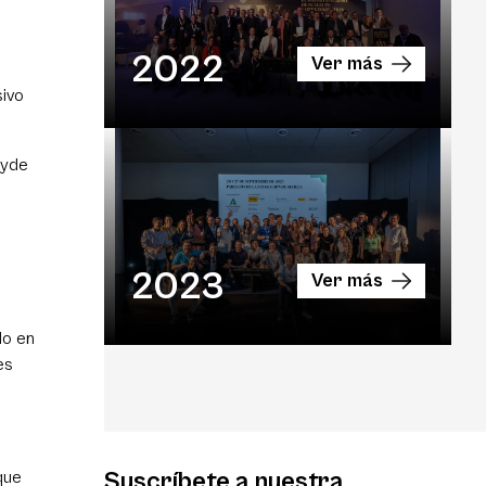
2022
Ver más
sivo
ayde
n
2023
Ver más
do en
es
Suscríbete a nuestra
que