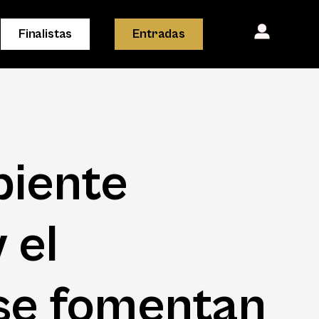
Finalistas
Entradas
biente
 el
 se fomentan